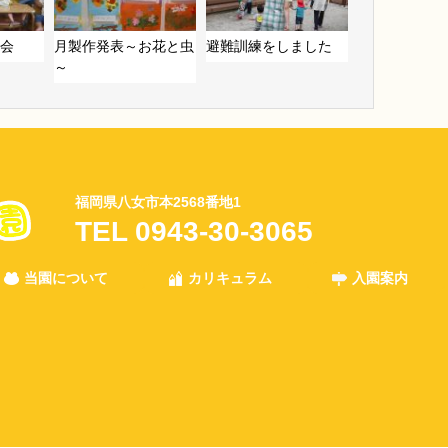
会
月製作発表～お花と虫
避難訓練をしました
～
福岡県八女市本2568番地1
TEL 0943-30-3065
当園について
カリキュラム
入園案内