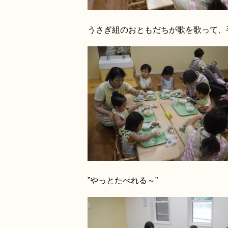
うさぎ組のおともだちが歌を歌って、手
”やっとたべれる～” ”い