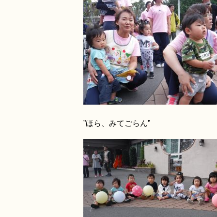
”ほら、みてごらん” ”しゃ