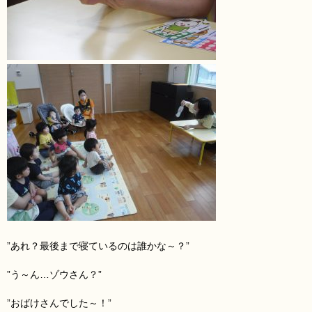
”あれ？最後まで寝ているのは誰かな～？”
”う～ん…ゾウ
さん？”
”おばけ
さんでした～！”