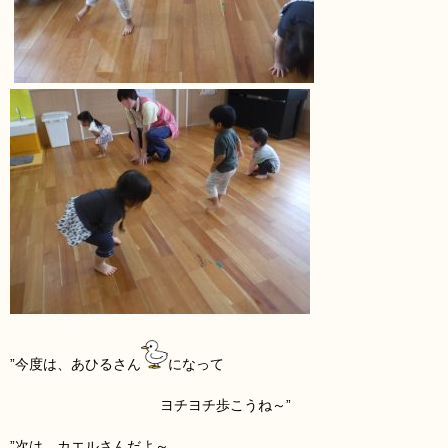
”今度は、あひるさん
になって
ヨチヨチ歩こうね～”
”次は、カエルさん
だよ～