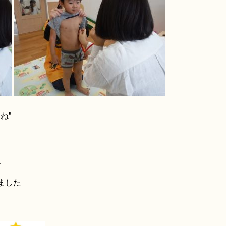
ね”
、
ました