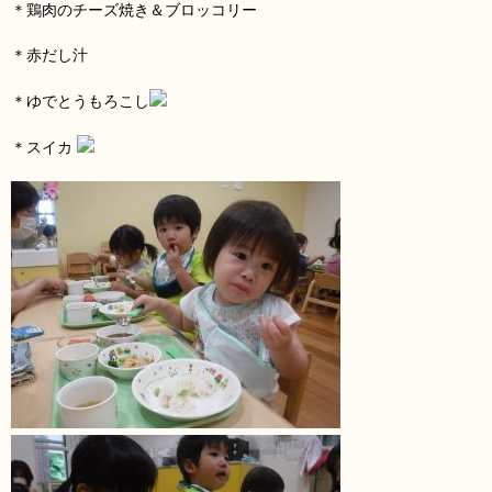
＊鶏肉のチーズ焼き＆ブロッコリー
＊赤だし汁
＊ゆでとうもろこし
＊スイカ