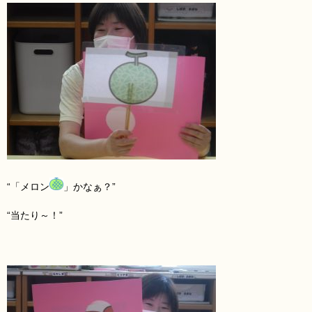
“「メロン
」かなぁ？”
“当たり～！”