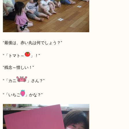
“最後は、赤い丸は何でしょう？”
“「トマト～
」！”
“残念～惜しい！”
“「カニ
」さん？”
“「いちご
」かな？”