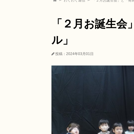
わくわく通信
「２月お誕生会」と「発
「２月お誕生会
ル」
投稿：2024年03月01日