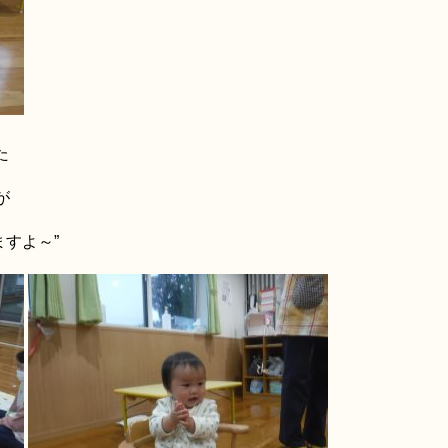
た
が
すよ～”