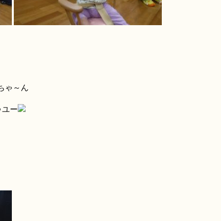
ちゃ～ん
ゥユー