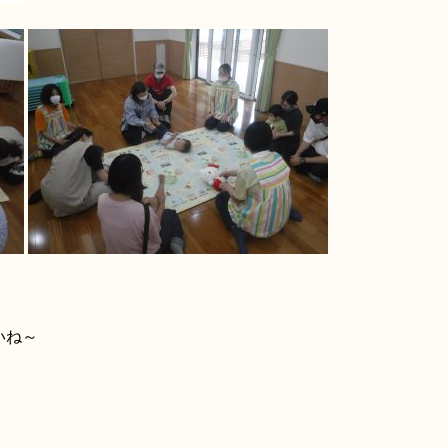
う
いね～