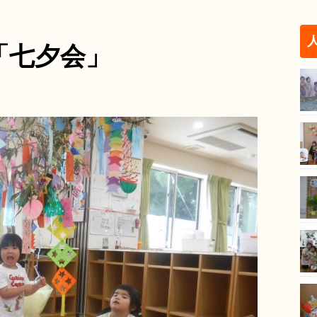
」
「七夕会」